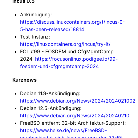
Incus 0.5
Ankündigung:
https://discuss.linuxcontainers.org/t/incus-0-
5-has-been-released/18814
Test-Instanz:
https://linuxcontainers.org/incus/try-it/
FOL #99 - FOSDEM und CfgMgmtCamp
2024:
https://focusonlinux.podigee.io/99-
fosdem-und-cfgmgmtcamp-2024
Kurznews
Debian 11.9-Ankündigung:
https://www.debian.org/News/2024/2024021002
Debian 12.5-Ankündigung:
https://www.debian.org/News/2024/20240210
FreeBSD entfernt 32-bit Architektur-Support:
https://www.heise.de/news/FreeBSD-
verabschiedet-sich-langsam-von-der-32-Bit-