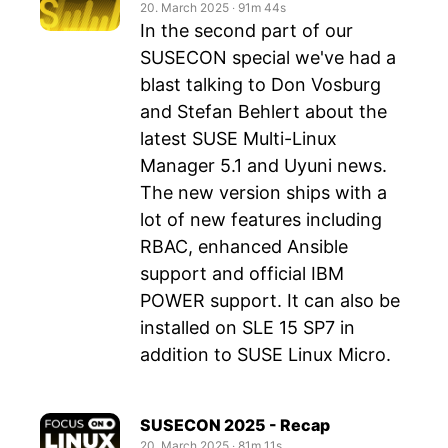
20. March 2025
‧
91m 44s
In the second part of our
SUSECON special we've had a
blast talking to Don Vosburg
and Stefan Behlert about the
latest SUSE Multi-Linux
Manager 5.1 and Uyuni news.
The new version ships with a
lot of new features including
RBAC, enhanced Ansible
support and official IBM
POWER support. It can also be
installed on SLE 15 SP7 in
addition to SUSE Linux Micro.
SUSECON 2025 - Recap
20. March 2025
‧
81m 11s