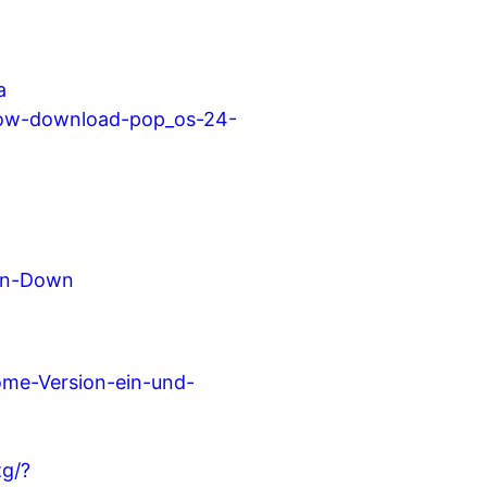
a
now-download-pop_os-24-
en-Down
ome-Version-ein-und-
g/?