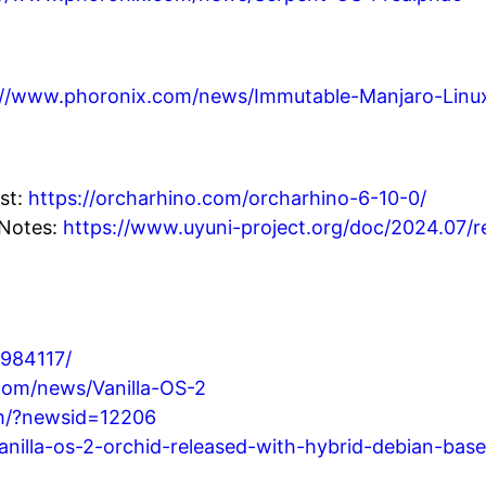
://www.phoronix.com/news/Immutable-Manjaro-Linu
st:
https://orcharhino.com/orcharhino-6-10-0/
 Notes:
https://www.uyuni-project.org/doc/2024.07/r
/984117/
com/news/Vanilla-OS-2
om/?newsid=12206
vanilla-os-2-orchid-released-with-hybrid-debian-ba