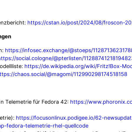
nzbericht:
https://cstan.io/post/2024/08/froscon-2
ngen
h:
https://infosec.exchange/@stoeps/112871362317
https://social.cologne/@pterlisten/112887412181948
dellliste:
https://de.wikipedia.org/wiki/Fritz!Box-Mode
ttps://chaos.social/@magomi/112990298174518158
n Telemetrie für Fedora 42:
https://www.phoronix.
trie):
https://focusonlinux.podigee.io/62-newsupd
-fedora-telemetrie-rhel-quellcode