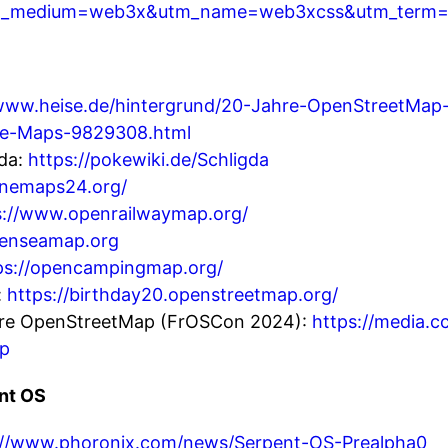
m_medium=web3x&utm_name=web3xcss&utm_term=1
/www.heise.de/hintergrund/20-Jahre-OpenStreetMap
le-Maps-9829308.html
da:
https://pokewiki.de/Schligda
onemaps24.org/
s://www.openrailwaymap.org/
penseamap.org
ps://opencampingmap.org/
:
https://birthday20.openstreetmap.org/
ahre OpenStreetMap (FrOSCon 2024):
https://media.c
ap
ent OS
://www.phoronix.com/news/Serpent-OS-Prealpha0