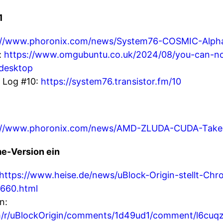
1
://www.phoronix.com/news/System76-COSMIC-Alph
:
https://www.omgubuntu.co.uk/2024/08/you-can-
desktop
 Log #10:
https://system76.transistor.fm/10
://www.phoronix.com/news/AMD-ZLUDA-CUDA-Tak
me-Version ein
https://www.heise.de/news/uBlock-Origin-stellt-Chr
4660.html
n:
m/r/uBlockOrigin/comments/1d49ud1/comment/l6cuqz