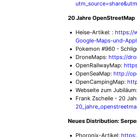
utm_source=share&ut
20 Jahre OpenStreetMap
Heise-Artikel: :
https:/
Google-Maps-und-App
Pokemon #960 - Schlig
DroneMaps:
https://dr
OpenRailwayMap:
http
OpenSeaMap:
http://o
OpenCampingMap:
htt
Webseite zum Jubiläum
Frank Zscheile - 20 J
20_jahre_openstreetm
Neues Distribution: Serp
Phoronix-Artikel:
https