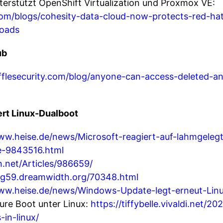
terstützt OpenShift Virtualization und Proxmox VE:
om/blogs/cohesity-data-cloud-now-protects-red-hat-
oads
ub
ufflesecurity.com/blog/anyone-can-access-deleted-a
rt Linux-Dualboot
ww.heise.de/news/Microsoft-reagiert-auf-lahmgeleg
-9843516.html
n.net/Articles/986659/
mjg59.dreamwidth.org/70348.html
www.heise.de/news/Windows-Update-legt-erneut-Lin
ure Boot unter Linux:
https://tiffybelle.vivaldi.net/
in-linux/