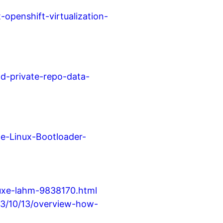
openshift-virtualization-
nd-private-repo-data-
te-Linux-Bootloader-
uxe-lahm-9838170.html
2023/10/13/overview-how-