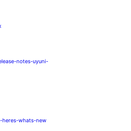
x
elease-notes-uyuni-
se-heres-whats-new