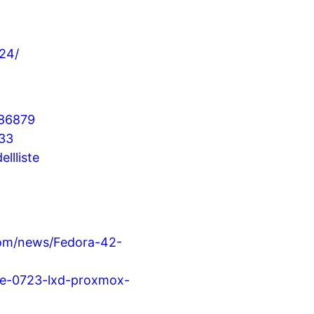
024/
886879
233
llliste
com/news/Fedora-42-
ate-0723-lxd-proxmox-