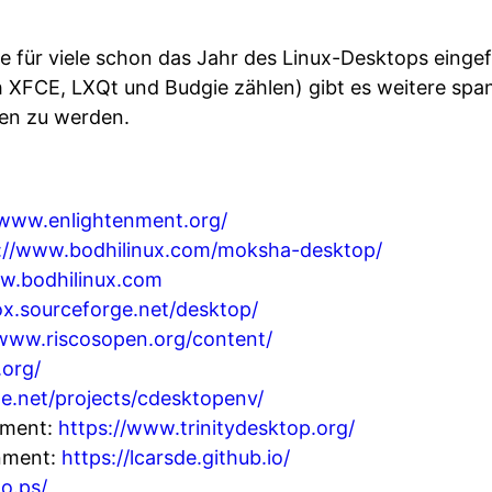
für viele schon das Jahr des Linux-Desktops eingef
 XFCE, LXQt und Budgie zählen) gibt es weitere sp
hen zu werden.
/www.enlightenment.org/
://www.bodhilinux.com/moksha-desktop/
ww.bodhilinux.com
rox.sourceforge.net/desktop/
/www.riscosopen.org/content/
.org/
ge.net/projects/cdesktopenv/
nment:
https://www.trinitydesktop.org/
nment:
https://lcarsde.github.io/
to.ps/