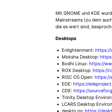
Mit GNOME und KDE wurde 
Mainstreams (zu dem auch
die es wert sind, besproc
Desktops
Enlightenment:
https:/
Moksha Desktop:
https
Bodhi Linux:
https://w
ROX Desktop:
https://
RISC OS Open:
https:/
EDE:
https://edeproject
CDE:
https://sourcefor
Trinity Desktop Enviro
LCARS Desktop Enviro
deskto.ps:
https://desk