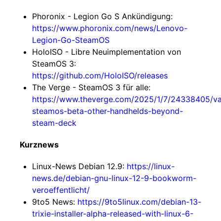
Phoronix - Legion Go S Ankündigung:
https://www.phoronix.com/news/Lenovo-
Legion-Go-SteamOS
HoloISO - Libre Neuimplementation von
SteamOS 3:
https://github.com/HoloISO/releases
The Verge - SteamOS 3 für alle:
https://www.theverge.com/2025/1/7/24338405/va
steamos-beta-other-handhelds-beyond-
steam-deck
Kurznews
Linux-News Debian 12.9:
https://linux-
news.de/debian-gnu-linux-12-9-bookworm-
veroeffentlicht/
9to5 News:
https://9to5linux.com/debian-13-
trixie-installer-alpha-released-with-linux-6-