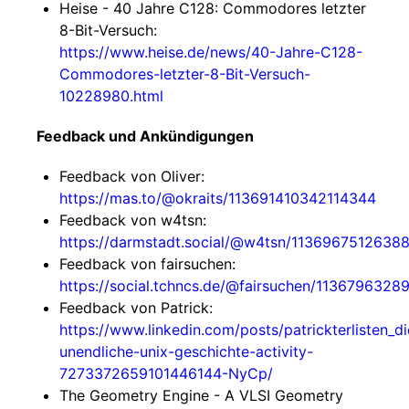
Heise - 40 Jahre C128: Commodores letzter
8-Bit-Versuch:
https://www.heise.de/news/40-Jahre-C128-
Commodores-letzter-8-Bit-Versuch-
10228980.html
Feedback und Ankündigungen
Feedback von Oliver:
https://mas.to/@okraits/113691410342114344
Feedback von w4tsn:
https://darmstadt.social/@w4tsn/1136967512638
Feedback von fairsuchen:
https://social.tchncs.de/@fairsuchen/113679632
Feedback von Patrick:
https://www.linkedin.com/posts/patrickterlisten_di
unendliche-unix-geschichte-activity-
7273372659101446144-NyCp/
The Geometry Engine - A VLSI Geometry