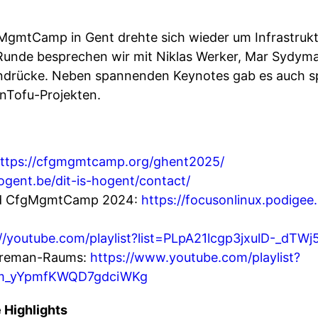
gMgmtCamp in Gent drehte sich wieder um Infrastruk
Runde besprechen wir mit Niklas Werker, Mar Sydym
indrücke. Neben spannenden Keynotes gab es auch 
nTofu-Projekten.
ttps://cfgmgmtcamp.org/ghent2025/
gent.be/dit-is-hogent/contact/
d CfgMgmtCamp 2024:
https://focusonlinux.podige
://youtube.com/playlist?list=PLpA21lcgp3jxulD-_d
oreman-Raums:
https://www.youtube.com/playlist?
Ym_yYpmfKWQD7gdciWKg
 Highlights