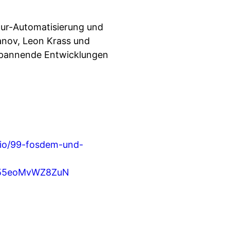
tur-Automatisierung und
anov, Leon Krass und
spannende Entwicklungen
e.io/99-fosdem-und-
TWj55eoMvWZ8ZuN