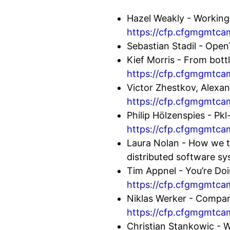
Hazel Weakly - Working
https://cfp.cfgmgmtca
Sebastian Stadil - Ope
Kief Morris - From bottl
https://cfp.cfgmgmtca
Victor Zhestkov, Alexan
https://cfp.cfgmgmtca
Philip Hölzenspies - Pkl
https://cfp.cfgmgmtc
Laura Nolan - How we tr
distributed software s
Tim Appnel - You’re Doi
https://cfp.cfgmgmtc
Niklas Werker - Compa
https://cfp.cfgmgmtca
Christian Stankowic - 