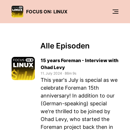
FOCUS ON: LINUX
Alle Episoden
15 years Foreman - Interview with
Ohad Levy
11. July 2024
‧
86m 9s
This year's July is special as we
celebrate Foreman 15th
anniversary! In addition to our
(German-speaking) special
we're thrilled to be joined by
Ohad Levy, who started the
Foreman project back then in