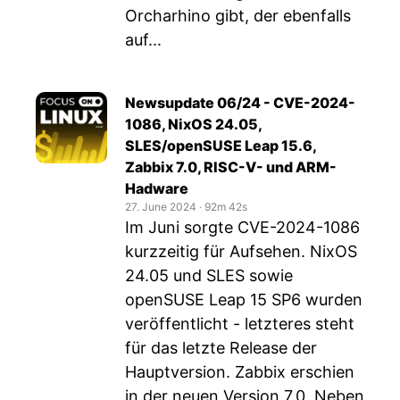
Orcharhino gibt, der ebenfalls
auf...
Newsupdate 06/24 - CVE-2024-
1086, NixOS 24.05,
SLES/openSUSE Leap 15.6,
Zabbix 7.0, RISC-V- und ARM-
Hadware
27. June 2024
‧
92m 42s
Im Juni sorgte CVE-2024-1086
kurzzeitig für Aufsehen. NixOS
24.05 und SLES sowie
openSUSE Leap 15 SP6 wurden
veröffentlicht - letzteres steht
für das letzte Release der
Hauptversion. Zabbix erschien
in der neuen Version 7.0. Neben